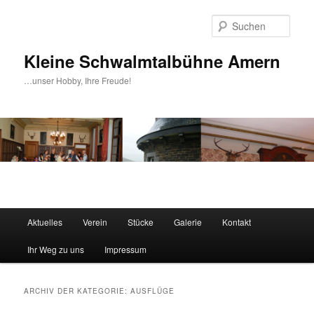
Zum
Zum
Inhalt
sekundären
Such
wechseln
Inhalt
wechseln
Kleine Schwalmtalbühne Amern
…unser Hobby, Ihre Freude!
Hauptmenü
Aktuelles
Verein
Stücke
Galerie
Kontakt
Ihr Weg zu uns
Impressum
ARCHIV DER KATEGORIE:
AUSFLÜGE